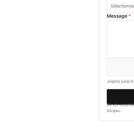
Message
*
Joignez jusqu'à 
Ce site est prot
Gorgias.