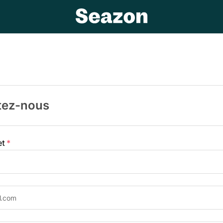
tez-nous
et
*