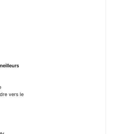
premières
?
meilleurs
e
dre vers le