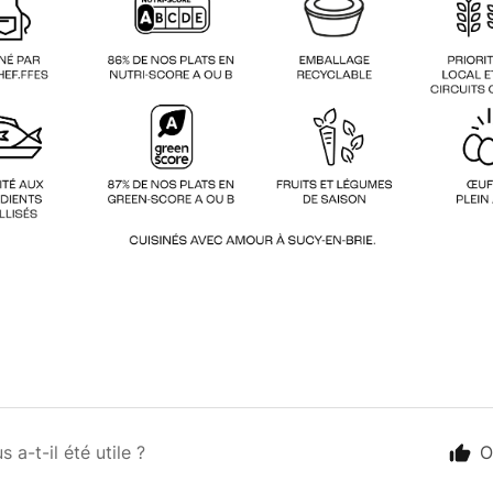
s a-t-il été utile ?
O