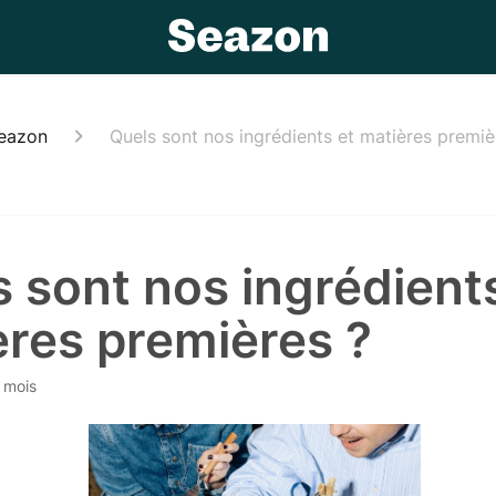
Seazon
Quels sont nos ingrédients et matières premiè
 sont nos ingrédient
ères premières ?
6 mois